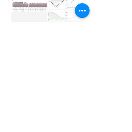
(주)휴네이트 | 대표: 김재국 | 사업자번호:
860-81-00925
연구소: 경기도 안양시 동안구 시민대로 401 대륭테크노타
운15차 1402호
본사: 충남 천안시 서북구 직산읍 직산로 136, 충남테크노
파크 2차전지센터 212호
경북지사: 경북 경산시 진량읍 공단7로 120, 경북TP 그린카
부품기술센터 202호
TEL:
031-463-3510
| FAX:
031-463-3511
| E-MAIL:
sales@hunate.co.kr